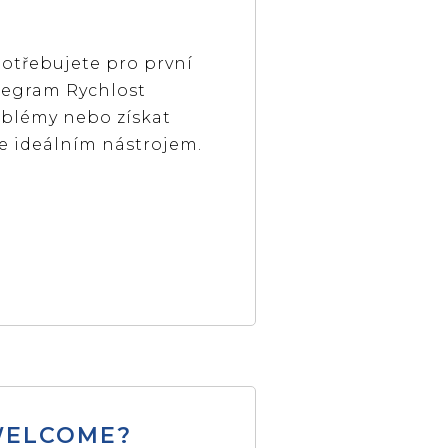
otřebujete pro první
elegram Rychlost
roblémy nebo získat
e ideálním nástrojem.
WELCOME?