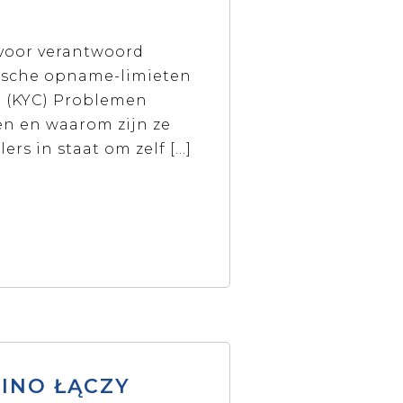
voor verantwoord
pische opname-limieten
e (KYC) Problemen
n en waarom zijn ze
rs in staat om zelf […]
SINO ŁĄCZY