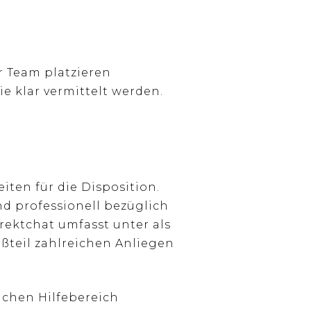
r Team platzieren
e klar vermittelt werden.
ten für die Disposition.
nd professionell bezüglich
rektchat umfasst unter als
oßteil zahlreichen Anliegen
ichen Hilfebereich