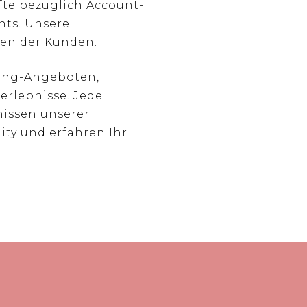
nfte bezüglich Account-
ts. Unsere
gen der Kunden.
ming-Angeboten,
erlebnisse. Jede
nissen unserer
ity und erfahren Ihr