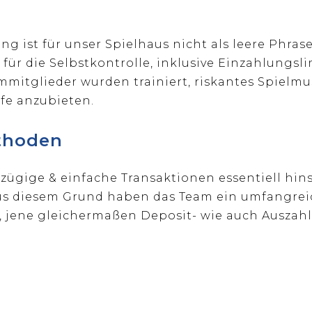
 ist für unser Spielhaus nicht als leere Phrase
s für die Selbstkontrolle, inklusive Einzahlungsl
mitglieder wurden trainiert, riskantes Spielm
fe anzubieten.
thoden
zügige & einfache Transaktionen essentiell hins
us diesem Grund haben das Team ein umfangre
jene gleichermaßen Deposit- wie auch Auszahl