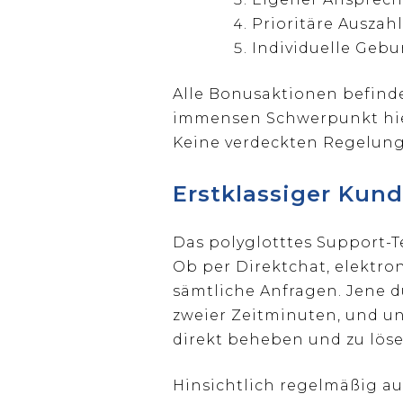
Prioritäre Ausza
Individuelle Geb
Alle Bonusaktionen befind
immensen Schwerpunkt hiera
Keine verdeckten Regelung
Erstklassiger Kun
Das polyglotttes Support-T
Ob per Direktchat, elektron
sämtliche Anfragen. Jene d
zweier Zeitminuten, und un
direkt beheben und zu löse
Hinsichtlich regelmäßig a