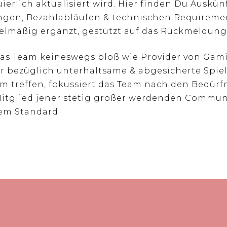
ierlich aktualisiert wird. Hier finden Du Auskü
gen, Bezahlabläufen & technischen Requiremen
gelmäßig ergänzt, gestützt auf das Rückmeldun
das Team keineswegs bloß wie Provider von Ga
er bezüglich unterhaltsame & abgesicherte Spiel
m treffen, fokussiert das Team nach den Bedürf
Mitglied jener stetig größer werdenden Commun
em Standard.