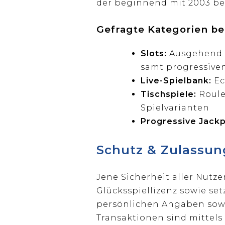
der beginnend mit 2003 ber
Gefragte Kategorien be
Slots:
Ausgehend v
samt progressive
Live-Spielbank:
Ec
Tischspiele:
Roule
Spielvarianten
Progressive Jackp
Schutz & Zulassun
Jene Sicherheit aller Nutzer
Glücksspiellizenz sowie s
persönlichen Angaben sowi
Transaktionen sind mittels