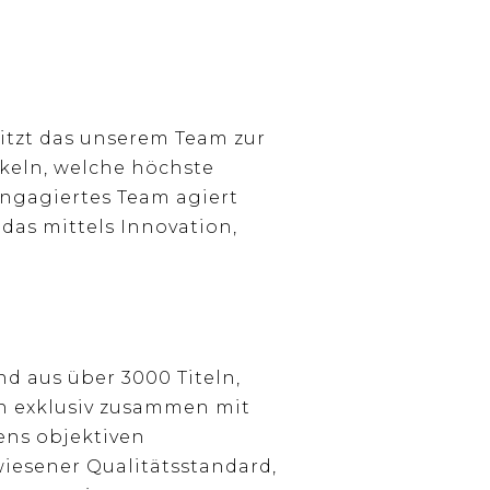
itzt das unserem Team zur
ckeln, welche höchste
engagiertes Team agiert
das mittels Innovation,
 aus über 3000 Titeln,
en exklusiv zusammen mit
ens objektiven
wiesener Qualitätsstandard,