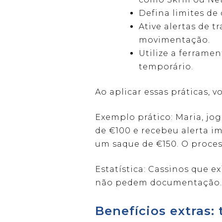
Defina limites de 
Ative alertas de 
movimentação.
Utilize a ferrame
temporário.
Ao aplicar essas práticas, 
Exemplo prático: Maria, jog
de €100 e recebeu alerta im
um saque de €150. O proces
Estatística: Cassinos que
não pedem documentação.
Benefícios extras: