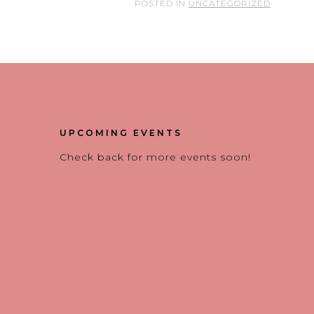
POSTED IN
UNCATEGORIZED
UPCOMING EVENTS
Check back for more events soon!