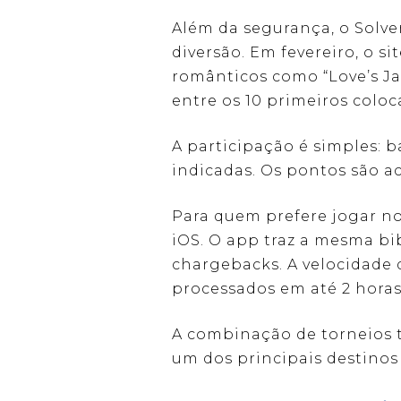
Além da segurança, o Solve
diversão. Em fevereiro, o 
românticos como “Love’s Jac
entre os 10 primeiros coloc
A participação é simples: b
indicadas. Os pontos são a
Para quem prefere jogar no
iOS. O app traz a mesma bi
chargebacks. A velocidade
processados em até 2 horas
A combinação de torneios t
um dos principais destino