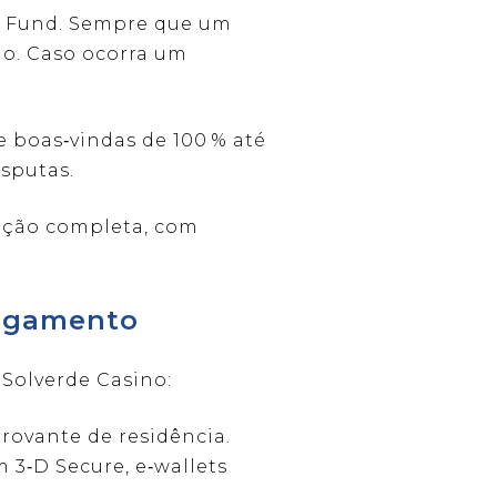
n Fund. Sempre que um
ão. Caso ocorra um
e boas‑vindas de 100 % até
sputas.
ução completa, com
pagamento
 Solverde Casino:
rovante de residência.
 3‑D Secure, e‑wallets