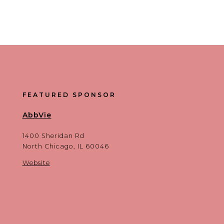
FEATURED SPONSOR
AbbVie
1400 Sheridan Rd
North Chicago, IL 60046
Website