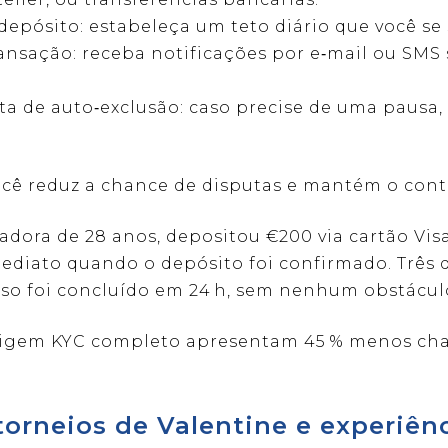
depósito: estabeleça um teto diário que você se 
transação: receba notificações por e‑mail ou SM
nta de auto‑exclusão: caso precise de uma pausa,
você reduz a chance de disputas e mantém o cont
adora de 28 anos, depositou €200 via cartão Visa.
ediato quando o depósito foi confirmado. Três d
so foi concluído em 24 h, sem nenhum obstácul
 exigem KYC completo apresentam 45 % menos ch
 torneios de Valentine e experiên