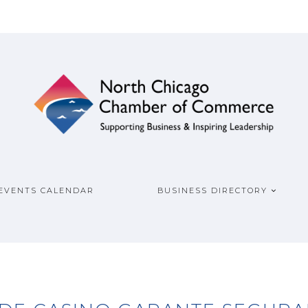
ship
COMMERCE
EVENTS CALENDAR
BUSINESS DIRECTORY