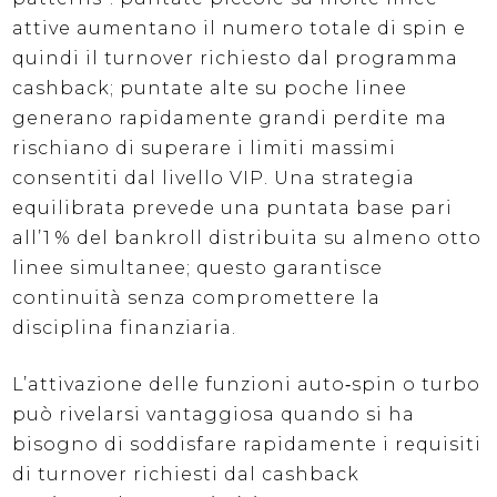
attive aumentano il numero totale di spin e
quindi il turnover richiesto dal programma
cashback; puntate alte su poche linee
generano rapidamente grandi perdite ma
rischiano di superare i limiti massimi
consentiti dal livello VIP. Una strategia
equilibrata prevede una puntata base pari
all’1 % del bankroll distribuita su almeno otto
linee simultanee; questo garantisce
continuità senza compromettere la
disciplina finanziaria.
L’attivazione delle funzioni auto‑spin o turbo
può rivelarsi vantaggiosa quando si ha
bisogno di soddisfare rapidamente i requisiti
di turnover richiesti dal cashback