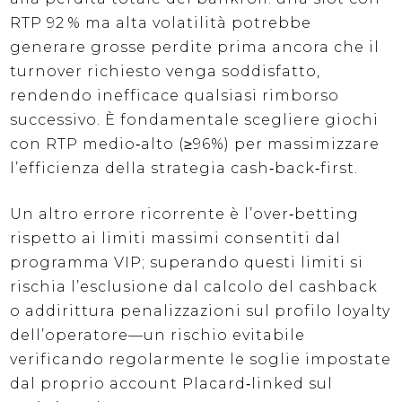
RTP 92 % ma alta volatilità potrebbe
generare grosse perdite prima ancora che il
turnover richiesto venga soddisfatto,
rendendo inefficace qualsiasi rimborso
successivo. È fondamentale scegliere giochi
con RTP medio‑alto (≥96%) per massimizzare
l’efficienza della strategia cash‑back‑first.
Un altro errore ricorrente è l’over‑betting
rispetto ai limiti massimi consentiti dal
programma VIP; superando questi limiti si
rischia l’esclusione dal calcolo del cashback
o addirittura penalizzazioni sul profilo loyalty
dell’operatore—un rischio evitabile
verificando regolarmente le soglie impostate
dal proprio account Placard‑linked sul