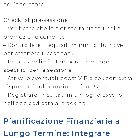
dell’operatore.
Checklist pre‑sessione
– Verificare che la slot scelta rientri nella
promozione corrente
– Controllare i requisiti minimi di turnover
per ottenere il cashback
– Impostare limiti temporali e budget
specifici per la sessione
– Attivare eventuali boost VIP o coupon extra
disponibili sul proprio profilo Placard
– Registrare i risultati in un foglio Excel o
nell’app dedicata al tracking
Pianificazione Finanziaria a
Lungo Termine: Integrare