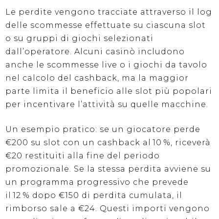
Le perdite vengono tracciate attraverso il log
delle scommesse effettuate su ciascuna slot
o su gruppi di giochi selezionati
dall’operatore. Alcuni casinò includono
anche le scommesse live o i giochi da tavolo
nel calcolo del cashback, ma la maggior
parte limita il beneficio alle slot più popolari
per incentivare l’attività su quelle macchine.
Un esempio pratico: se un giocatore perde
€200 su slot con un cashback al 10 %, riceverà
€20 restituiti alla fine del periodo
promozionale. Se la stessa perdita avviene su
un programma progressivo che prevede
il 12 % dopo €150 di perdita cumulata, il
rimborso sale a €24. Questi importi vengono