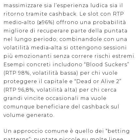
massimizzare sia l’esperienza ludica sia il
ritorno tramite cashback. Le slot con RTP
medio‑alto (≥96%) offrono una probabilità
migliore di recuperare parte della puntata
nel lungo periodo; combinandole con una
volatilità media‑alta si ottengono sessioni
più emozionanti senza correre rischi estremi.
Esempi concreti includono “Blood Suckers”
(RTP 98%, volatilità bassa) per chi vuole
proteggere il capitale e “Dead or Alive 2”
(RTP 96,8%, volatilità alta) per chi cerca
grandi vincite occasionali ma vuole
comunque beneficiare del cashback sul
volume generato.
Un approccio comune è quello dei “betting
patterns”: puntate piccole su molte linee