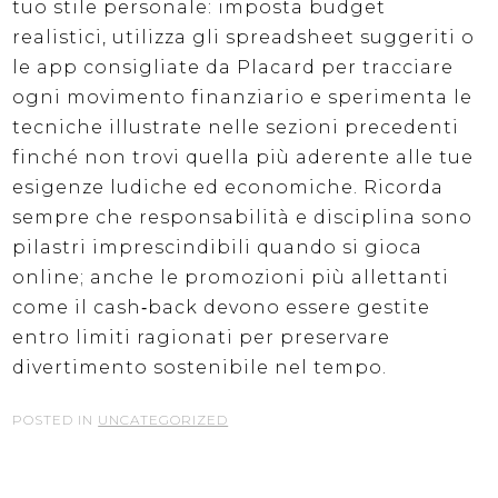
tuo stile personale: imposta budget
realistici, utilizza gli spreadsheet suggeriti o
le app consigliate da Placard per tracciare
ogni movimento finanziario e sperimenta le
tecniche illustrate nelle sezioni precedenti
finché non trovi quella più aderente alle tue
esigenze ludiche ed economiche. Ricorda
sempre che responsabilità e disciplina sono
pilastri imprescindibili quando si gioca
online; anche le promozioni più allettanti
come il cash‑back devono essere gestite
entro limiti ragionati per preservare
divertimento sostenibile nel tempo.
POSTED IN
UNCATEGORIZED