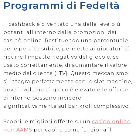
Programmi di Fedeltà
Il cashback è diventato una delle leve più
potenti all’interno delle promozioni dei
casinò online. Restituendo una percentuale
delle perdite subite, permette ai giocatori di
ridurre l’impatto negativo del gioco e, se
usato correttamente, di aumentare il valore
medio del cliente (LTV). Questo meccanismo
si integra perfettamente con le slot machine,
dove il volume di gioco è elevato e le offerte
di ritorno possono incidere
significativamente sul bankroll complessivo.
Scopri le migliori offerte su un
casino online
non AAMS
per capire come funziona il