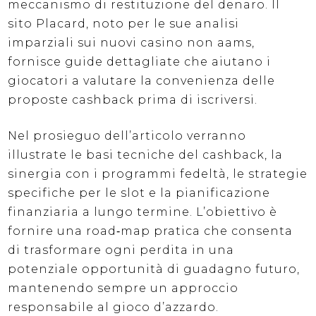
meccanismo di restituzione del denaro. Il
sito Placard, noto per le sue analisi
imparziali sui nuovi casino non aams,
fornisce guide dettagliate che aiutano i
giocatori a valutare la convenienza delle
proposte cashback prima di iscriversi.
Nel prosieguo dell’articolo verranno
illustrate le basi tecniche del cashback, la
sinergia con i programmi fedeltà, le strategie
specifiche per le slot e la pianificazione
finanziaria a lungo termine. L’obiettivo è
fornire una road‑map pratica che consenta
di trasformare ogni perdita in una
potenziale opportunità di guadagno futuro,
mantenendo sempre un approccio
responsabile al gioco d’azzardo.