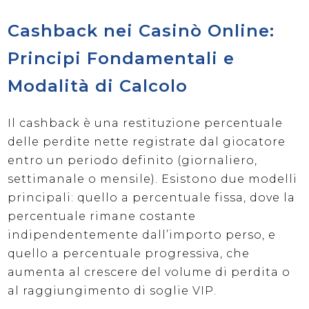
Cashback nei Casinò Online:
Principi Fondamentali e
Modalità di Calcolo
Il cashback è una restituzione percentuale
delle perdite nette registrate dal giocatore
entro un periodo definito (giornaliero,
settimanale o mensile). Esistono due modelli
principali: quello a percentuale fissa, dove la
percentuale rimane costante
indipendentemente dall’importo perso, e
quello a percentuale progressiva, che
aumenta al crescere del volume di perdita o
al raggiungimento di soglie VIP.