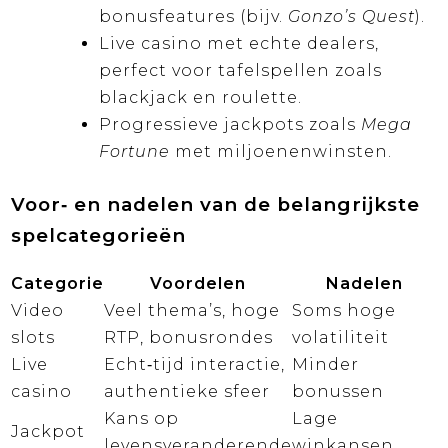
bonusfeatures (bijv.
Gonzo’s Quest
).
Live casino met echte dealers,
perfect voor tafelspellen zoals
blackjack en roulette.
Progressieve jackpots zoals
Mega
Fortune
met miljoenenwinsten.
Voor‑ en nadelen van de belangrijkste
spelcategorieën
Categorie
Voordelen
Nadelen
Video
Veel thema’s, hoge
Soms hoge
slots
RTP, bonusrondes
volatiliteit
Live
Echt‑tijd interactie,
Minder
casino
authentieke sfeer
bonussen
Kans op
Lage
Jackpot
levensveranderende
winkansen,