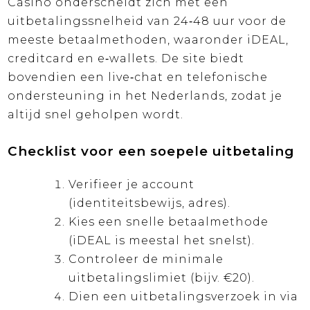
Casino onderscheidt zich met een
uitbetalingssnelheid van 24‑48 uur voor de
meeste betaalmethoden, waaronder iDEAL,
creditcard en e‑wallets. De site biedt
bovendien een live‑chat en telefonische
ondersteuning in het Nederlands, zodat je
altijd snel geholpen wordt.
Checklist voor een soepele uitbetaling
Verifieer je account
(identiteitsbewijs, adres).
Kies een snelle betaalmethode
(iDEAL is meestal het snelst).
Controleer de minimale
uitbetalingslimiet (bijv. €20).
Dien een uitbetalingsverzoek in via