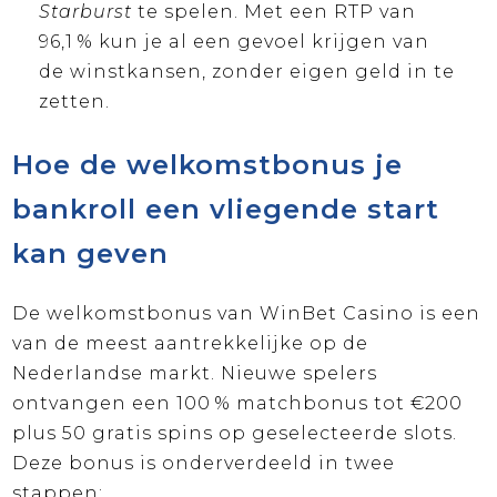
Starburst
te spelen. Met een RTP van
96,1 % kun je al een gevoel krijgen van
de winstkansen, zonder eigen geld in te
zetten.
Hoe de welkomstbonus je
bankroll een vliegende start
kan geven
De welkomstbonus van WinBet Casino is een
van de meest aantrekkelijke op de
Nederlandse markt. Nieuwe spelers
ontvangen een 100 % matchbonus tot €200
plus 50 gratis spins op geselecteerde slots.
Deze bonus is onderverdeeld in twee
stappen: