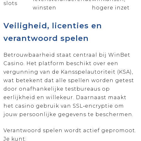
slots
winsten
hogere inzet
Veiligheid, licenties en
verantwoord spelen
Betrouwbaarheid staat centraal bij WinBet
Casino. Het platform beschikt over een
vergunning van de Kansspelautoriteit (KSA),
wat betekent dat alle spellen worden getest
door onafhankelijke testbureaus op
eerlijkheid en willekeur. Daarnaast maakt
het casino gebruik van SSL‑encryptie om
jouw persoonlijke gegevens te beschermen.
Verantwoord spelen wordt actief gepromoot.
Je kunt: