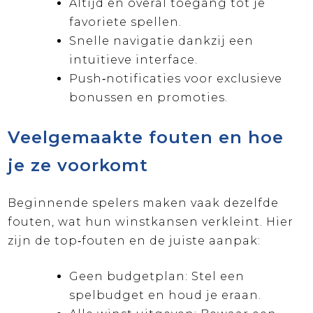
Altijd en overal toegang tot je
favoriete spellen.
Snelle navigatie dankzij een
intuïtieve interface.
Push‑notificaties voor exclusieve
bonussen en promoties.
Veelgemaakte fouten en hoe
je ze voorkomt
Beginnende spelers maken vaak dezelfde
fouten, wat hun winstkansen verkleint. Hier
zijn de top‑fouten en de juiste aanpak:
Geen budgetplan: Stel een
spelbudget en houd je eraan.