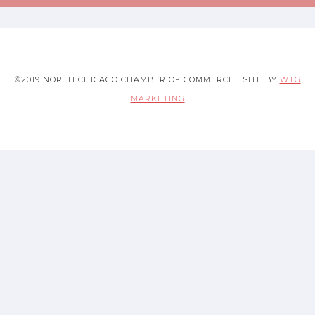
©2019 NORTH CHICAGO CHAMBER OF COMMERCE | SITE BY
WTG
MARKETING