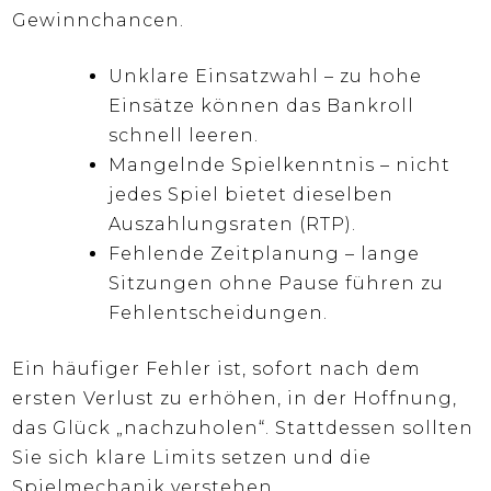
Gewinnchancen.
Unklare Einsatzwahl – zu hohe
Einsätze können das Bankroll
schnell leeren.
Mangelnde Spielkenntnis – nicht
jedes Spiel bietet dieselben
Auszahlungsraten (RTP).
Fehlende Zeitplanung – lange
Sitzungen ohne Pause führen zu
Fehlentscheidungen.
Ein häufiger Fehler ist, sofort nach dem
ersten Verlust zu erhöhen, in der Hoffnung,
das Glück „nachzuholen“. Stattdessen sollten
Sie sich klare Limits setzen und die
Spielmechanik verstehen.