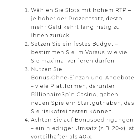
Wählen Sie Slots mit hohem RTP –
je höher der Prozentsatz, desto
mehr Geld kehrt langfristig zu
Ihnen zurück.
Setzen Sie ein festes Budget –
bestimmen Sie im Voraus, wie viel
Sie maximal verlieren dürfen.
Nutzen Sie
Bonus‑Ohne‑Einzahlung-Angebote
– viele Plattformen, darunter
BillionaireSpin Casino, geben
neuen Spielern Startguthaben, das
Sie risikofrei testen können.
Achten Sie auf Bonusbedingungen
– ein niedriger Umsatz (z. B. 20‑x) ist
vorteilhafter als 40‑x.