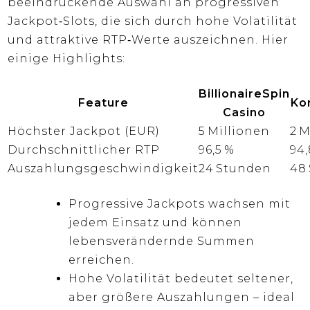
beeindruckende Auswahl an progressiven
Jackpot‑Slots, die sich durch hohe Volatilität
und attraktive RTP‑Werte auszeichnen. Hier
einige Highlights:
BillionaireSpin
Feature
Ko
Casino
Höchster Jackpot (EUR)
5 Millionen
2 M
Durchschnittlicher RTP
96,5 %
94,
Auszahlungsgeschwindigkeit
24 Stunden
48
Progressive Jackpots wachsen mit
jedem Einsatz und können
lebensverändernde Summen
erreichen.
Hohe Volatilität bedeutet seltener,
aber größere Auszahlungen – ideal