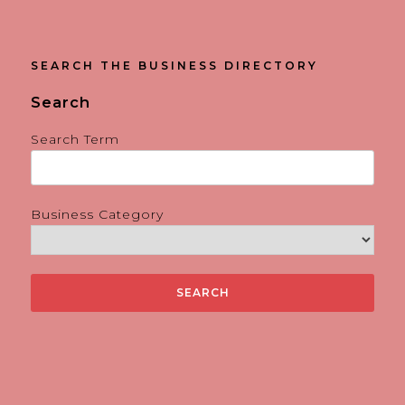
SEARCH THE BUSINESS DIRECTORY
Search
Search Term
Business Category