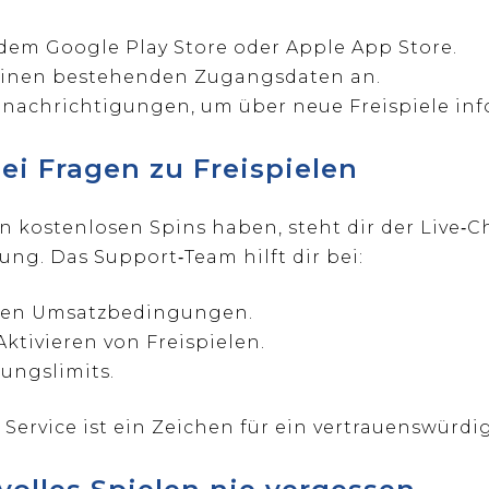
dem Google Play Store oder Apple App Store.
einen bestehenden Zugangsdaten an.
nachrichtigungen, um über neue Freispiele inf
ei Fragen zu Freispielen
n kostenlosen Spins haben, steht dir der Live‑C
ung. Das Support‑Team hilft dir bei:
 den Umsatzbedingungen.
tivieren von Freispielen.
ungslimits.
Service ist ein Zeichen für ein vertrauenswürdi