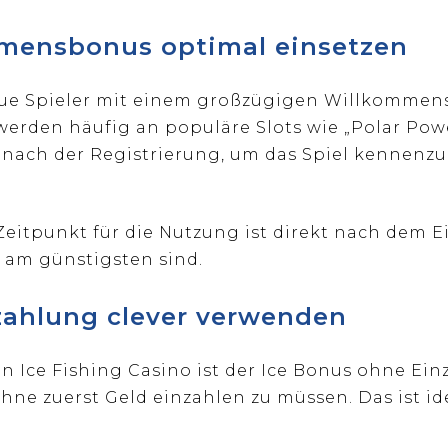
mmensbonus optimal einsetzen
neue Spieler mit einem großzügigen Willkommens
 werden häufig an populäre Slots wie „Polar Powe
t nach der Registrierung, um das Spiel kennenz
eitpunkt für die Nutzung ist direkt nach dem E
am günstigsten sind.
zahlung clever verwenden
n Ice Fishing Casino ist der Ice Bonus ohne Ei
 ohne zuerst Geld einzahlen zu müssen. Das ist i