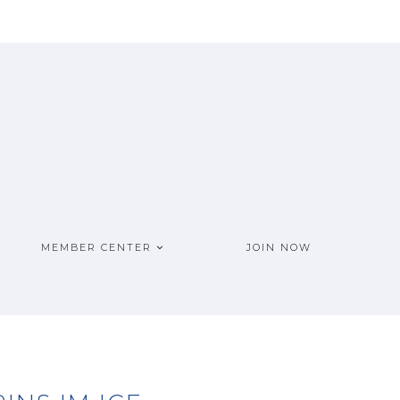
MEMBER CENTER
JOIN NOW