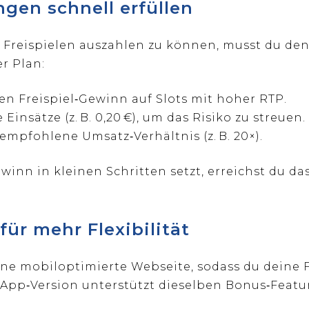
gen schnell erfüllen
Freispielen auszahlen zu können, musst du de
er Plan:
n Freispiel‑Gewinn auf Slots mit hoher RTP.
Einsätze (z. B. 0,20 €), um das Risiko zu streuen.
empfohlene Umsatz‑Verhältnis (z. B. 20×).
nn in kleinen Schritten setzt, erreichst du da
.
für mehr Flexibilität
ine mobiloptimierte Webseite, sodass du deine F
e App‑Version unterstützt dieselben Bonus‑Featu