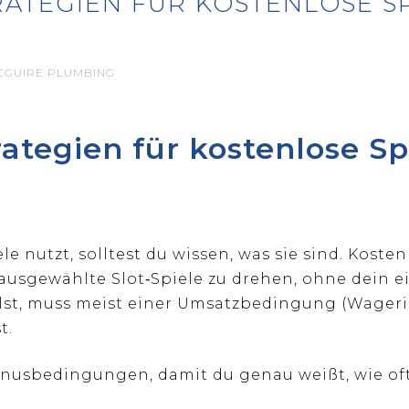
ATEGIEN FÜR KOSTENLOSE SP
CGUIRE PLUMBING
ategien für kostenlose Sp
le nutzt, solltest du wissen, was sie sind. Koste
 ausgewählte Slot‑Spiele zu drehen, ohne dein e
elst, muss meist einer Umsatzbedingung (Wageri
t.
onusbedingungen, damit du genau weißt, wie of