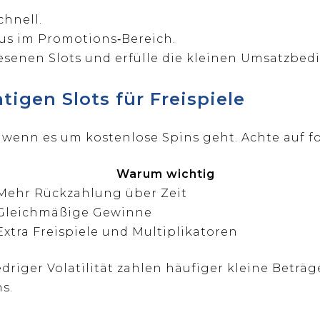
chnell.
us im Promotions‑Bereich.
esenen Slots und erfülle die kleinen Umsatzbe
tigen Slots für Freispiele
ch, wenn es um kostenlose Spins geht. Achte auf 
Warum wichtig
Mehr Rückzahlung über Zeit
Gleichmäßige Gewinne
Extra Freispiele und Multiplikatoren
driger Volatilität zahlen häufiger kleine Beträge
s.