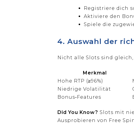
Registriere dich s
Aktiviere den Bon
Spiele die zugewi
4. Auswahl der rich
Nicht alle Slots sind glei
Merkmal
Hohe RTP (≥96%)
Niedrige Volatilität
Bonus‑Features
Did You Know?
Slots mit nie
Ausprobieren von Free Spin