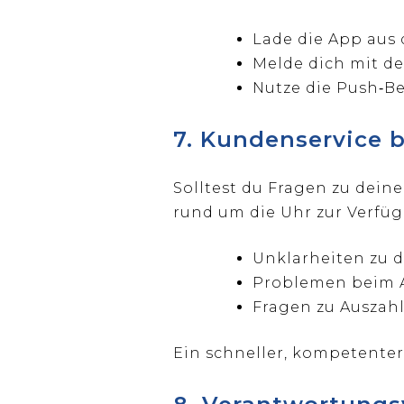
Lade die App aus 
Melde dich mit d
Nutze die Push‑Be
7. Kundenservice b
Solltest du Fragen zu deine
rund um die Uhr zur Verfüg
Unklarheiten zu
Problemen beim Ak
Fragen zu Auszahl
Ein schneller, kompetenter 