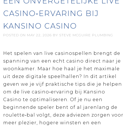
EEN ONVERGETELIJKE LIVE
CASINO‑ERVARING BIJ
KANSINO CASINO
POSTED ON
MAY 22, 2026
BY
STEVE MCGUIRE PLUMBING
Het spelen van live casinospellen brengt de
spanning van een echt casino direct naar je
woonkamer. Maar hoe haal je het maximale
uit deze digitale speelhallen? In dit artikel
geven we je vijf praktische tips die je helpen
om de live casino‑ervaring bij Kansino
Casino te optimaliseren. Of je nu een
beginnende speler bent of al jarenlang de
roulette‑bal volgt, deze adviezen zorgen voor
meer plezier, hogere winsten en een