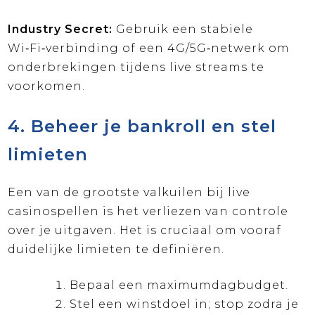
Industry Secret:
Gebruik een stabiele
Wi‑Fi‑verbinding of een 4G/5G‑netwerk om
onderbrekingen tijdens live streams te
voorkomen.
4. Beheer je bankroll en stel
limieten
Een van de grootste valkuilen bij live
casinospellen is het verliezen van controle
over je uitgaven. Het is cruciaal om vooraf
duidelijke limieten te definiëren.
Bepaal een maximumdagbudget.
Stel een winstdoel in; stop zodra je