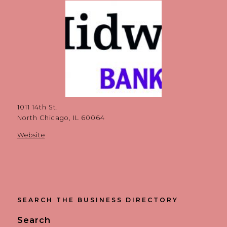
1011 14th St.
North Chicago, IL 60064
Website
SEARCH THE BUSINESS DIRECTORY
Search