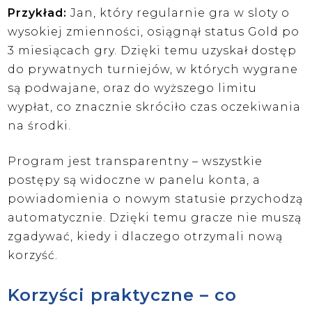
Przykład:
Jan, który regularnie gra w sloty o
wysokiej zmienności, osiągnął status Gold po
3 miesiącach gry. Dzięki temu uzyskał dostęp
do prywatnych turniejów, w których wygrane
są podwajane, oraz do wyższego limitu
wypłat, co znacznie skróciło czas oczekiwania
na środki.
Program jest transparentny – wszystkie
postępy są widoczne w panelu konta, a
powiadomienia o nowym statusie przychodzą
automatycznie. Dzięki temu gracze nie muszą
zgadywać, kiedy i dlaczego otrzymali nową
korzyść.
Korzyści praktyczne – co