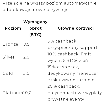
Przejście na wyższy poziom automatycznie
odblokowuje nowe przywileje.
Wymagany
Poziom
obrót
Główne korzyści
(BTC)
5 % cashback,
Bronze
0,5
przyspieszony support
10 % cashback, limit
Silver
2,0
wypłat 5 BTC/dzień
15 % cashback,
Gold
5,0
dedykowany menedżer,
ekskluzywne turnieje
20 % cashback,
Platinum
10,0
natychmiastowe wypłaty,
prywatne eventy