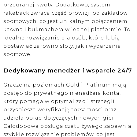
przegranej kwoty. Dodatkowo, system
rakeback zwraca część prowizji od zakładów
sportowych, co jest unikalnym połączeniem
kasyna i bukmachera w jednej platformie. To
idealne rozwiązanie dla osób, które lubią
obstawiać zarówno sloty, jak i wydarzenia
sportowe.
Dedykowany menedżer i wsparcie 24/7
Gracze na poziomach Gold i Platinum mają
dostęp do prywatnego menedżera konta,
który pomaga w optymalizacji strategii,
przyspiesza weryfikację tożsamości oraz
udziela porad dotyczących nowych gier.
Całodobowa obsługa czatu żywego zapewnia
szybkie rozwiązanie problemów, co jest