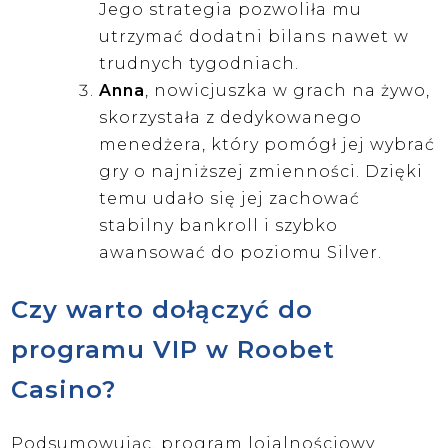
Jego strategia pozwoliła mu
utrzymać dodatni bilans nawet w
trudnych tygodniach.
Anna
, nowicjuszka w grach na żywo,
skorzystała z dedykowanego
menedżera, który pomógł jej wybrać
gry o najniższej zmienności. Dzięki
temu udało się jej zachować
stabilny bankroll i szybko
awansować do poziomu Silver.
Czy warto dołączyć do
programu VIP w Roobet
Casino?
Podsumowując, program lojalnościowy