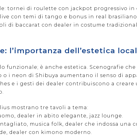
: tornei di roulette con jackpot progressivo in 
live con temi di tango e bonus in real brasiliano
avoli di baccarat con dealer in costume tradizio
: l’importanza dell’estetica local
lo funzionale; è anche estetica. Scenografie che 
mo o i neon di Shibuya aumentano il senso di app
iches e i gesti dei dealer contribuiscono a crear
o.
lius mostrano tre tavoli a tema:
uomo, dealer in abito elegante, jazz lounge.
 intagliato, musica folk, dealer che indossa una 
cade, dealer con kimono moderno.