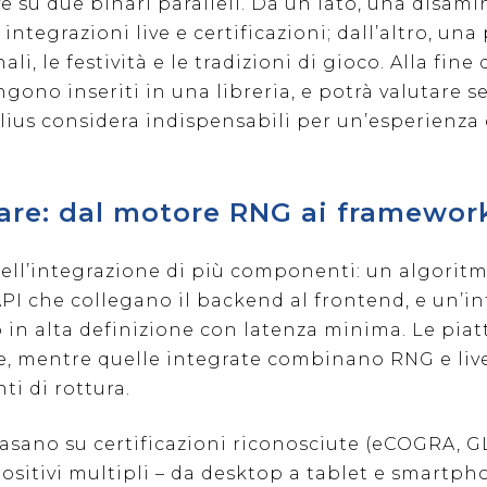
 su due binari paralleli. Da un lato, una disami
tegrazioni live e certificazioni; dall’altro, una
i, le festività e le tradizioni di gioco. Alla fine
engono inseriti in una libreria, e potrà valutare s
lius considera indispensabili per un’esperienza 
are: dal motore RNG ai framework
o dell’integrazione di più componenti: un algorit
API che collegano il backend al frontend, e un’in
 in alta definizione con latenza minima. Le pia
, mentre quelle integrate combinano RNG e live
ti di rottura.
asano su certificazioni riconosciute (eCOGRA, GLI)
ositivi multipli – da desktop a tablet e smartp