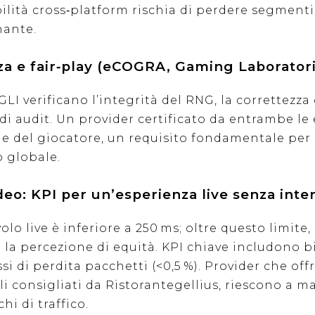
ilità cross‑platform rischia di perdere segmenti
nante.
zza e fair‑play (eCOGRA, Gaming Laboratori
LI verificano l’integrità del RNG, la correttezza
 di audit. Un provider certificato da entrambe le
e del giocatore, un requisito fondamentale per
o globale.
deo: KPI per un’esperienza live senza inte
olo live è inferiore a 250 ms; oltre questo limite
la percezione di equità. KPI chiave includono b
assi di perdita pacchetti (<0,5 %). Provider che of
li consigliati da Ristorantegellius, riescono a m
i di traffico.