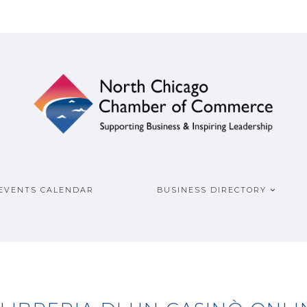
ship
COMMERCE
EVENTS CALENDAR
BUSINESS DIRECTORY