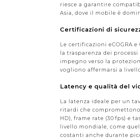
riesce a garantire compatib
Asia, dove il mobile è domi
Certificazioni di sicure
Le certificazioni eCOGRA e G
la trasparenza dei processi
impegno verso la protezion
vogliono affermarsi a livell
Latency e qualità del vi
La latenza ideale per un tav
ritardi che compromettono 
HD), frame rate (30 fps) e t
livello mondiale, come quel
costanti anche durante picch