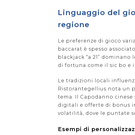
Linguaggio del gioc
regione
Le preferenze di gioco vari
baccarat è spesso associato
blackjack “a 21” dominano le
di fortuna come il sic bo e 
Le tradizioni locali influenz
Ristorantegellius nota un p
tema. Il Capodanno cinese s
digitali e offerte di bonu
volatilità, dove le puntate
Esempi di personalizzaz