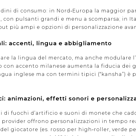
tudini di consumo: in Nord‑Europa la maggior par
t”, con pulsanti grandi e menu a scomparsa; in It
ut più ampi e opzioni di personalizzazione ava
ali: accenti, lingua e abbigliamento
rlare la lingua del mercato, ma anche modulare l
no con accento milanese aumenta la fiducia dei 
gua inglese ma con termini tipici (“kansha”) è 
i: animazioni, effetti sonori e personaliz
tti di fuochi d’artificio e suoni di monete che c
ni provider offrono personalizzazioni in tempo rea
del giocatore (es. rosso per high‑roller, verde pe