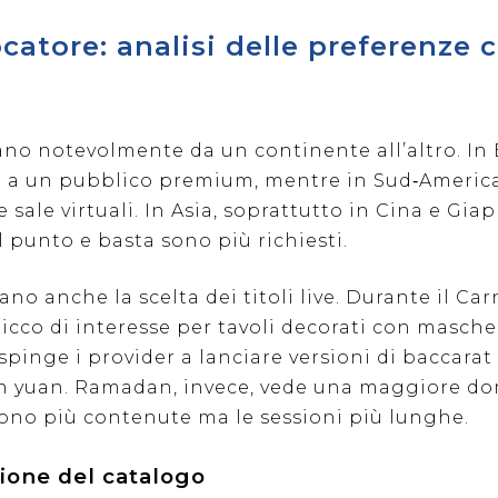
atore: analisi delle preferenze c
ano notevolmente da un continente all’altro. In 
 a un pubblico premium, mentre in Sud‑America l
 sale virtuali. In Asia, soprattutto in Cina e Gi
il punto e basta sono più richiesti.
ano anche la scelta dei titoli live. Durante il Car
icco di interesse per tavoli decorati con masch
pinge i provider a lanciare versioni di baccarat 
s in yuan. Ramadan, invece, vede una maggiore d
 sono più contenute ma le sessioni più lunghe.
ione del catalogo