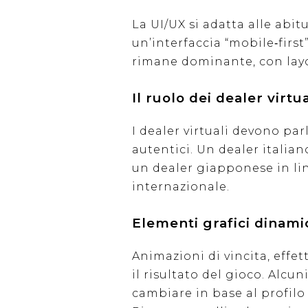
La UI/UX si adatta alle abi
un’interfaccia “mobile‑firs
rimane dominante, con layo
Il ruolo dei dealer virtu
I dealer virtuali devono pa
autentici. Un dealer italia
un dealer giapponese in lin
internazionale.
Elementi grafici dinamic
Animazioni di vincita, effe
il risultato del gioco. Alcu
cambiare in base al profilo 