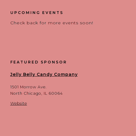
UPCOMING EVENTS
Check back for more events soon!
FEATURED SPONSOR
Jelly Belly Candy Company
1501 Morrow Ave.
North Chicago, IL 60064
Website