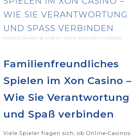
SPIELEN IM XON CASINO –
WIE SIE VERANTWORTUNG
UND SPASS VERBINDEN
POSTED ON
MAY 18, 2026
BY
STEVE MCGUIRE PLUMBING
Familienfreundliches
Spielen im Xon Casino –
Wie Sie Verantwortung
und Spaß verbinden
Viele Spieler fragen sich, ob Online‑Casinos