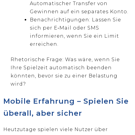
Automatischer Transfer von
Gewinnen auf ein separates Konto.
Benachrichtigungen: Lassen Sie
sich per E‑Mail oder SMS
informieren, wenn Sie ein Limit
erreichen.
Rhetorische Frage: Was wäre, wenn Sie
Ihre Spielzeit automatisch beenden
könnten, bevor sie zu einer Belastung
wird?
Mobile Erfahrung – Spielen Sie
überall, aber sicher
Heutzutage spielen viele Nutzer über