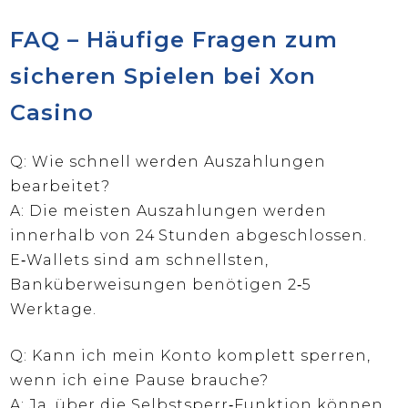
FAQ – Häufige Fragen zum
sicheren Spielen bei Xon
Casino
Q: Wie schnell werden Auszahlungen
bearbeitet?
A: Die meisten Auszahlungen werden
innerhalb von 24 Stunden abgeschlossen.
E‑Wallets sind am schnellsten,
Banküberweisungen benötigen 2‑5
Werktage.
Q: Kann ich mein Konto komplett sperren,
wenn ich eine Pause brauche?
A: Ja, über die Selbstsperr‑Funktion können